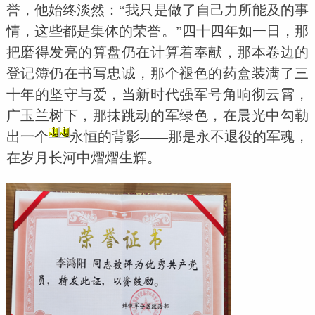
誉，他始终淡然：“我只是做了自己力所能及的事
情，这些都是集体的荣誉。”四十四年如一日，那
把磨得发亮的算盘仍在计算着奉献，那本卷边的
登记簿仍在书写忠诚，那个褪色的药盒装满了三
十年的坚守与爱，当新时代强军号角响彻云霄，
广玉兰树下，那抹跳动的军绿色，在晨光中勾勒
出一个
永恒的背影——那是永不退役的军魂，
在岁月长河中熠熠生辉。