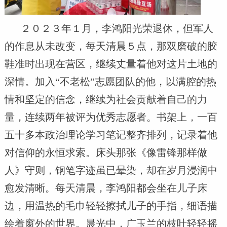
２０２３年１月，李鸿阳光荣退休，但军人
的作息从未改变，每天清晨５点，那双磨破的胶
鞋准时出现在营区，继续丈量着他对这片土地的
深情。加入“不老松”志愿团队的他，以满腔的热
情和坚定的信念，继续为社会贡献着自己的力
量，连续两年被评为优秀志愿者。书架上，一百
五十多本政治理论学习笔记整齐排列，记录着他
对信仰的永恒求索。床头那张《像雷锋那样做
人》守则，钢笔字迹虽已晕染，却在岁月浸润中
愈发清晰。每天清晨，李鸿阳都会坐在儿子床
边，用温热的毛巾轻轻擦拭儿子的手指，细语描
绘着窗外的世界。晨光中，广玉兰的枝叶轻轻摇