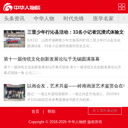
头条资讯
中华人物
时代先锋
医学名家
财
三晋少年行沁县活动：33名小记者沉浸式体验文
6月2日，山西市场网青少年文旅系列栏目三晋少年行沁县活动
圆满结束，33名小记者怀揣着对历史文化...
第十一届传统文化创新发展论坛于无锡圆满落幕
第十一届传统文化创新发展论坛开幕式现场 第十一届传统文化创新发展论坛开
幕式现场一角 公元二〇...
以画会友，艺术共鉴——岭南画派艺术鉴赏会在粤
题记：一墙之外是喧嚣都市，一墙之内是天地清心。2025年5
月10日由绍言未来粤港澳读书群主办的第...
共 1 页/5 条记录
首页
|
帮助
Copyright © 2018-2026 中华人物榜 版权所有