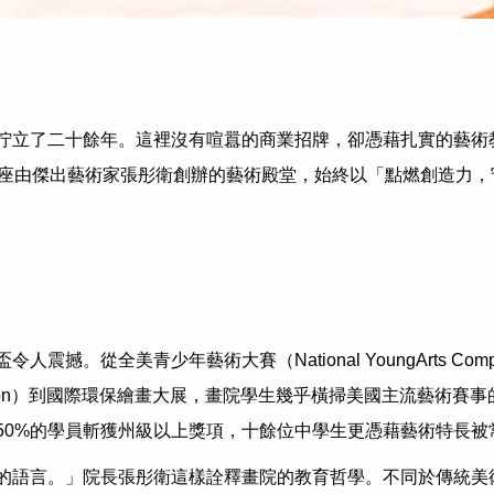
佇立了二十餘年。這裡沒有喧囂的商業招牌，卻憑藉扎實的藝術
這座由傑出藝術家張彤衛創辦的藝術殿堂，始終以「點燃創造力
少年藝術大賽（National YoungArts Competition）到
t Competition）到國際環保繪畫大展，畫院學生幾乎橫掃美國
50%的學員斬獲州級以上獎項，十餘位中學生更憑藉藝術特長被
的語言。」院長張彤衛這樣詮釋畫院的教育哲學。不同於傳統美