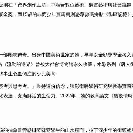
級則在「跨界創作工坊」中融合數位藝術、裝置藝術與社會議題
展金獎，而15歲的非裔少年賈馬爾則憑藉數碼拼貼《街區記憶》
志傳奇。出身中國美術世家的她，早年以全額獎學金考入美國頂尖藝術
作品《流動的邊界》曾被大都會博物館永久收藏，水彩系列《唐
將半生心血傾注於少兒美育。
察者與思考者。」秉持這份信念，張彤衛將學術研究與教學實踐
化表達，充滿鮮活的生命力。2022年，她的教育論文《後疫情
孩的抽象畫旁懸掛著韓裔學生的山水扇面，拉丁裔少年的街頭塗