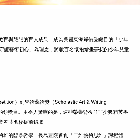
教育與耀眼的育人成果，成為美國東海岸備受矚目的「少年
，守護藝術初心」為理念，將數百名懷抱繪畫夢想的少年兒童
學術藝術獎（Scholastic Art & Writing
主流藝術賽事的領獎台。更令人驚嘆的是，這些榮譽背後並非少數精英學
常春藤名校提前錄取。
術班的臨摹教學，長島畫院首創「三維藝術思維」課程體