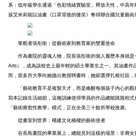
系：低年級學生通過「色彩情緒實驗室」釋放天性，中高年
孩艾米莉能以油畫《口罩背後的微笑》奪得聯合國兒童藝術
掌舵者張彤衛：從藝術家到教育家的雙重使命
作為畫院的靈魂人物，院長張彤衛的個人履歷本身就是一部勵
Arts），成為該校史上最年輕的碩士畢業生之一。其油畫
而，當多所大學向她拋出教授聘書時，她卻選擇扎根社區，
「藝術教育不是複製天才，而是喚醒每個孩子內心的觀
寫本記錄生活細節，這種訓練使得學員的作品總能跳脫程式
「藝術療愈性教學」模式，正在全美三十餘所學校推廣。
從畫室到世界：構建文化橋樑的藝術使者
在長島畫院的畢業展上，總能見到這樣的場景：非裔女