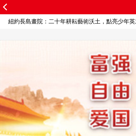
紐約長島畫院：二十年耕耘藝術沃土，點亮少年英