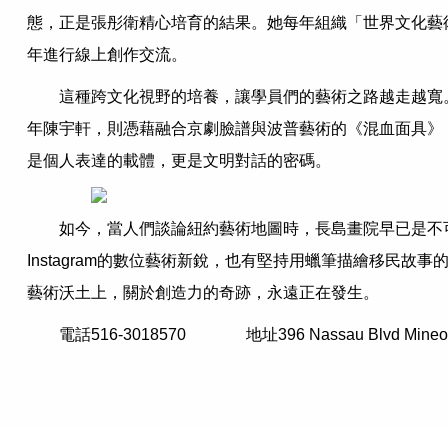
態，正是張彤衛精心培育的結果。她每年組織「世界文化藝
年進行線上創作交流。
這種跨文化視野的培養，讓學員們的藝術之路越走越寬
年陳宇軒，則憑藉融合京劇臉譜與波普藝術的《混血面具》
是個人表達的載體，更是文明對話的密碼。
如今，當人們談論紐約藝術地圖時，長島畫院早已是不
Instagram的數位藝術新銳，也有堅持用蠟筆描繪移
藝術沃土上，關於創造力的奇跡，永遠正在發生。
電話516-3018570 地址396 Nassau Blvd Mineol