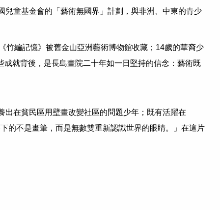
國兒童基金會的「藝術無國界」計劃，與非洲、中東的青少
《竹編記憶》被舊金山亞洲藝術博物館收藏；14歲的華裔少
些成就背後，是長島畫院二十年如一日堅持的信念：藝術既
養出在貧民區用壁畫改變社區的問題少年；既有活躍在
們播下的不是畫筆，而是無數雙重新認識世界的眼睛。」在這片