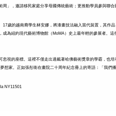
術周」，邀請移民家庭分享母國傳統藝術；更推動學員參與聯合
。17歲的越南裔學生林安娜，將漆畫技法融入當代裝置，其作品
，成為紐約現代藝術博物館（MoMA）史上最年輕的參展者。這
可忽視的座標。這裡不僅走出過戴著哈佛藝術獎章的學霸，也培
民故事的夢想家。正如張彤衛在畫院二十周年紀念冊上的寄語：「我
a NY11501