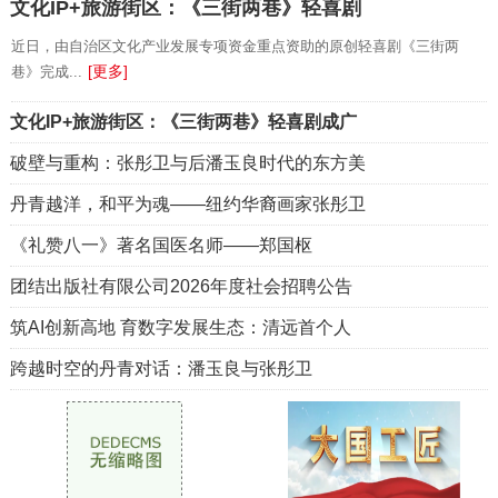
文化IP+旅游街区：《三街两巷》轻喜剧
近日，由自治区文化产业发展专项资金重点资助的原创轻喜剧《三街两
[更多]
巷》完成...
文化IP+旅游街区：《三街两巷》轻喜剧成广
破壁与重构：张彤卫与后潘玉良时代的东方美
丹青越洋，和平为魂——纽约华裔画家张彤卫
《礼赞八一》著名国医名师——郑国枢
团结出版社有限公司2026年度社会招聘公告
筑AI创新高地 育数字发展生态：清远首个人
跨越时空的丹青对话：潘玉良与张彤卫