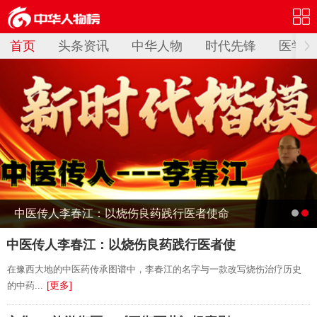
首页
头条资讯
中华人物
时代先锋
医学名
中医传人李春江：以烧伤良药践行医者使命
的党员
中医传人李春江：以烧伤良药践行医者使
在豫西大地的中医药传承图谱中，李春江的名字与一款改写烧伤治疗历史
[更多]
的中药...