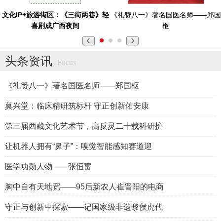
文化IP+旅游街区：《三街两巷》轻
《礼赞八一》著名国医名师——郑国
喜剧成广西夜间
枢
头条资讯
Focus
《礼赞八一》著名国医名师——郑国枢
莫兴堂：临床精研筑标杆 守正创新佑安康
第三届西藏文化艺术节，高反灵二十载科研护
让机器人拥有“鼻子”：嗅觉智能感知赛道迎
医学功勋人物——张恒富
胸中自有天地宽——95后新农人崔晋阳的电商
守正与创新中探索——记国家级非遗黎侯虎代